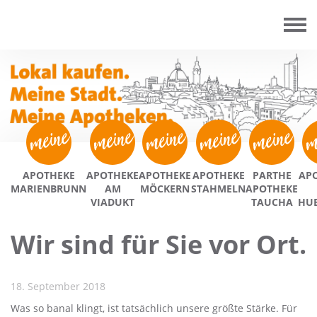
APOTHEKE
APOTHEKE
APOTHEKE
APOTHEKE
PARTHE
AP
MARIENBRUNN
AM
MÖCKERN
STAHMELN
APOTHEKE
VIADUKT
TAUCHA
HU
Wir sind für Sie vor Ort.
18. September 2018
Was so banal klingt, ist tatsächlich unsere größte Stärke. Für